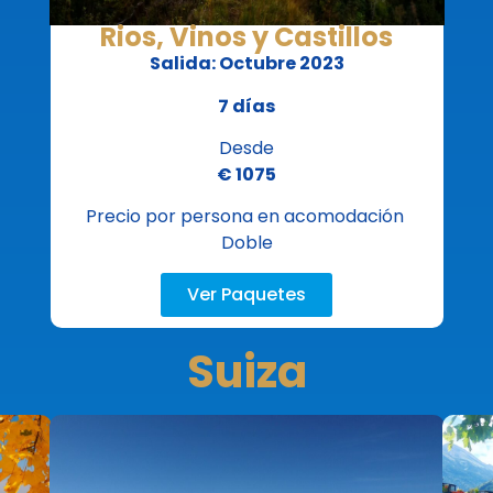
Rios, Vinos y Castillos
Salida: Octubre 2023
7 días
Desde
€ 1075
Precio por persona en acomodación
Doble
Ver Paquetes
Suiza