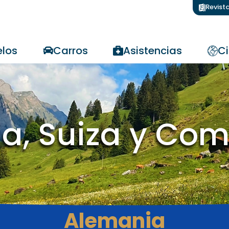
Revist
los
Carros
Asistencias
Ci
a, Suiza y Co
Alemania