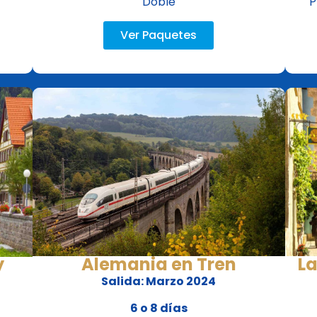
Doble
P
Ver Paquetes
y
Alemania en Tren
La
Salida: Marzo 2024
6 o 8 días