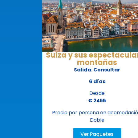
Suiza y sus espectacula
montañas
Salida: Consultar
6 días
Desde
€ 2455
Precio por persona en acomodaci
Doble
Ver Paquetes