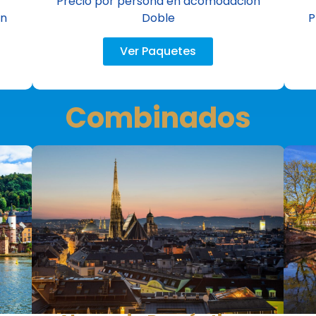
Precio por persona en acomodación
ón
Doble
P
Ver Paquetes
Combinados