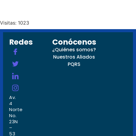
Visitas: 1023
Redes
Conócenos
¿Quiénes somos?
Nuestros Aliados
PQRS
Av.
4
Norte
No.
23N
–
53