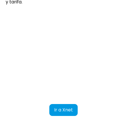
y tarifa.
Al presionar este botón, serás
redireccionado a la plataforma Xnet y
automáticamente serán copiadas los datos
de ingreso de Xnet.
Usuario: Demopulltravel
Contraseña: Demopulltravel
No
marcar la casilla:
Configurar dispositivo
seguro.
Ir a Xnet