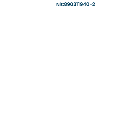
Nit:890311940-2