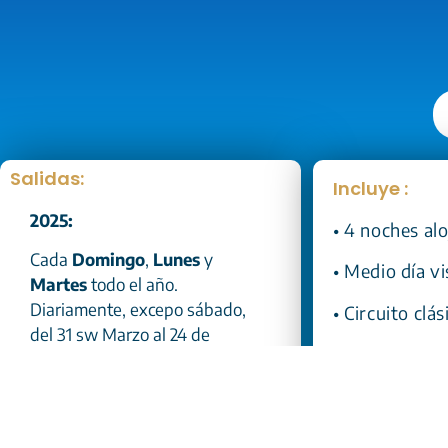
Salidas:
Incluye :
2025:
• 4 noches al
Cada
D
omingo
,
Lunes
y
• Medio día vi
Martes
todo el año.
Diariamente, excepo sábado,
• Circuito clá
del 31 sw Marzo al 24 de
• Todos los tr
Octubre.
• Desayuno di