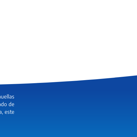
huellas
ado de
a, este