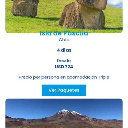
Isla de Pascua
Chile
4 días
Desde
USD 724
Precio por persona en acomodación Triple
Ver Paquetes