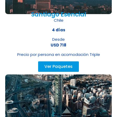
Santiago Esencial
Chile
4 días
Desde
USD 718
Precio por persona en acomodación Triple
Ver Paquetes