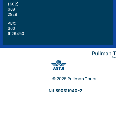
(602)
608
2828
PBX:
300
9126450
© 2026 Pullman Tours
Nit:890311940-2