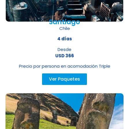
Santiago
Chile
4 días
Desde
USD 366
Precio por persona en acomodación Triple
Ver Paquetes