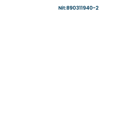
Nit:890311940-2