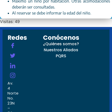
Máximo un niño por habitación. Otras acomodaciones
deberán ser consultadas.
Al reservar se debe informar la edad del niño.
Visitas: 49
Redes
Conócenos
¿Quiénes somos?
Nuestros Aliados
PQRS
Av.
4
Norte
No.
23N
–