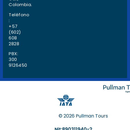
Colombia.
Teléfono
:
+57
(602)
608
2828
PBX:
300
9126450
© 2026 Pullman Tours
Nit:890311940-2