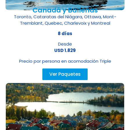
Canadá y Ballenas
Toronto, Cataratas del Niágara, Ottawa, Mont-
Tremblant, Quebec, Charlevoix y Montreal
8 días
Desde
USD 1.829
Precio por persona en acomodación Triple
Ver Paquetes