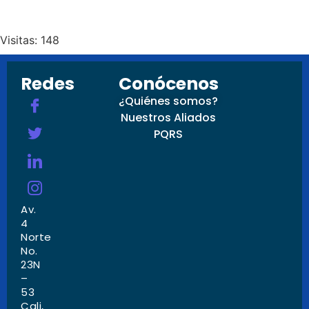
Visitas: 148
Redes
Conócenos
¿Quiénes somos?
Nuestros Aliados
PQRS
Av.
4
Norte
No.
23N
–
53
Cali,