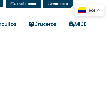
a
Contáctanos
Whatsapp
ES
rcuitos
Cruceros
MICE