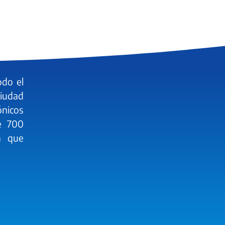
odo el
ciudad
ónicos
e 700
a que