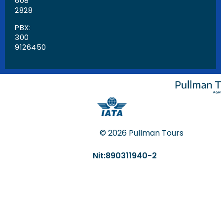
608
2828
PBX:
300
9126450
© 2026 Pullman Tours
Nit:890311940-2