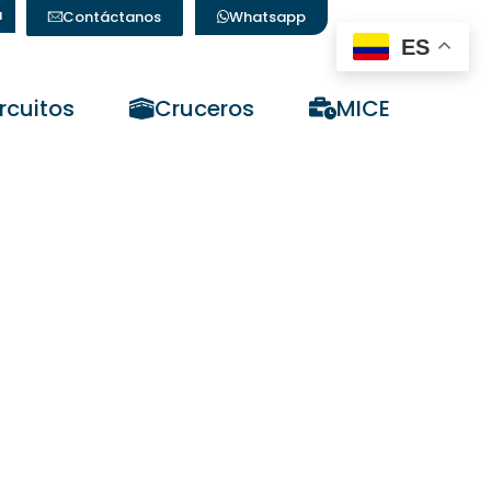
a
Contáctanos
Whatsapp
ES
rcuitos
Cruceros
MICE