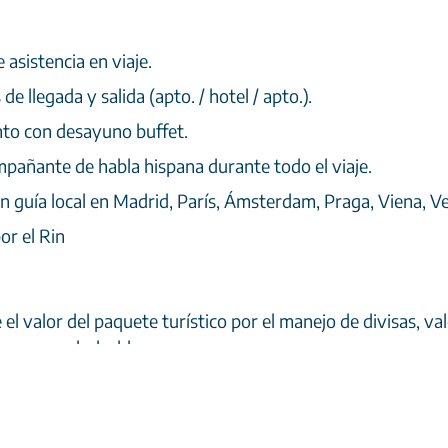
 asistencia en viaje.
de llegada y salida (apto. / hotel / apto.).
nto con desayuno buffet.
pañante de habla hispana durante todo el viaje.
on guía local en Madrid, París, Ámsterdam, Praga, Viena, V
or el Rin
el valor del paquete turístico por el manejo de divisas, 
ra no reembolsable.
(USD 112 netos por 19 días y USD 118 netos por 22 días, po
 equipaje.
nes opcionales.