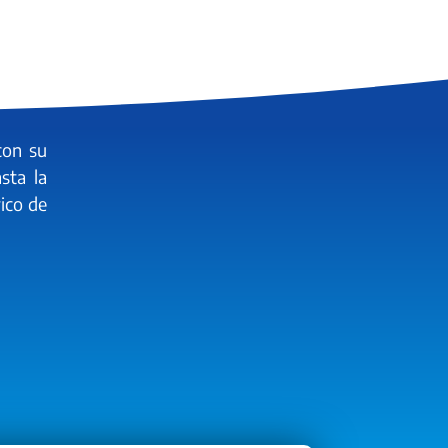
con su
sta la
rico de