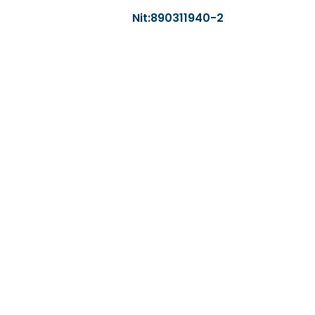
Nit:890311940-2