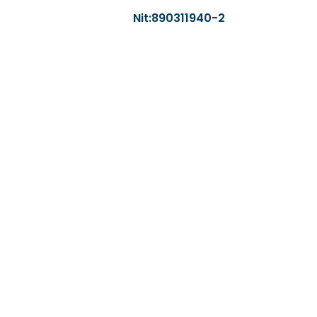
Nit:890311940-2