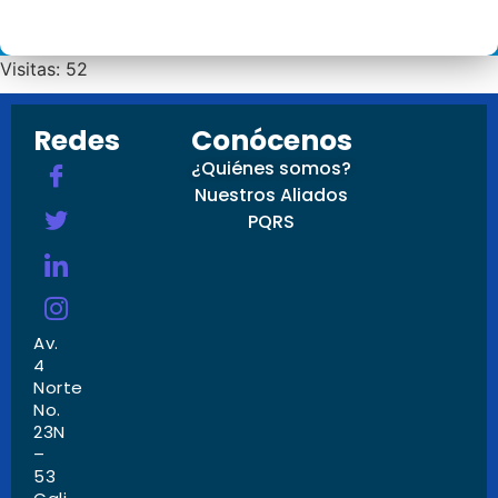
Visitas: 52
Redes
Conócenos
¿Quiénes somos?
Nuestros Aliados
PQRS
Av.
4
Norte
No.
23N
–
53