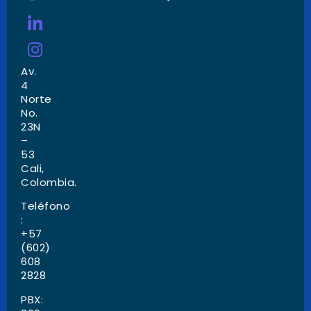
Av.
4
Norte
No.
23N
–
53
Cali,
Colombia.
Teléfono
:
+57
(602)
608
2828
PBX: